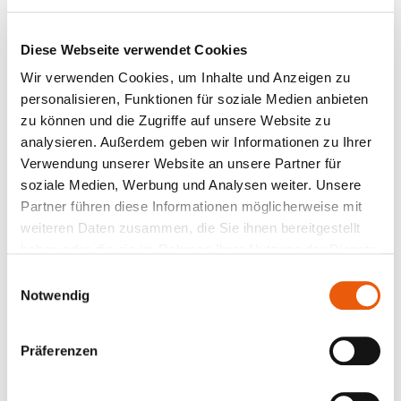
Sahnehäubchen garantiert die lückenlose Historie die
Rückverfolgbarkeit und Überwachung des
Diese Webseite verwendet Cookies
Lebenszyklus. Alle Besitzer- und Standortwechsel,
Kalibrierungen und Prüfungen werden automatisch
Wir verwenden Cookies, um Inhalte und Anzeigen zu
dokumentiert – optional mit Fotos, Dokumenten
personalisieren, Funktionen für soziale Medien anbieten
und Kommentaren.
zu können und die Zugriffe auf unsere Website zu
analysieren. Außerdem geben wir Informationen zu Ihrer
Verwendung unserer Website an unsere Partner für
Kalibrieren durch externe
soziale Medien, Werbung und Analysen weiter. Unsere
Partner führen diese Informationen möglicherweise mit
Dienstleister
weiteren Daten zusammen, die Sie ihnen bereitgestellt
haben oder die sie im Rahmen Ihrer Nutzung der Dienste
Auch, wenn die Prüfmittelkalibrierung durch externe
gesammelt haben.
Einwilligungsauswahl
Dienstleister erfolgt, bringt die einheitliche
Notwendig
Digitalisierung der Daten nach VDI/VDE 2623
enorme Vorteile. Nachdem die fälligen Prüfmittel für
die Lieferung zusammengestellt sind, werden die
Präferenzen
Stammdaten einfach gebündelt an den
Kalibrierdienstleister übermittelt. Sobald dieser sich