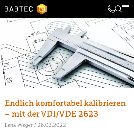
Kontakt & 
Suche
Endlich komfortabel kalibrieren
– mit der VDI/VDE 2623
Lena Weger
/
28.03.2022