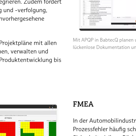
egrieren. Zudem fördert
g und -verfolgung,
unvorhergesehene
Mit APQP in BabtecQ planen u
Projektpläne mit allen
lückenlose Dokumentation un
anen, verwalten und
r Produktentwicklung bis
FMEA
In der Automobilindust
Prozessfehler häufig s