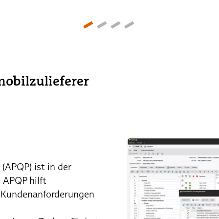
obilzulieferer
(APQP) ist in der
 APQP hilft
e Kundenanforderungen