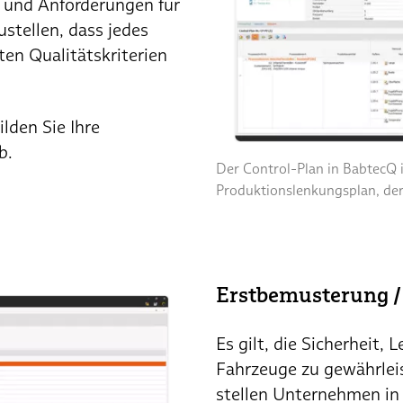
n und Anforderungen für
stellen, dass jedes
ten Qualitätskriterien
lden Sie Ihre
b.
Der Control-Plan in BabtecQ i
Produktionslenkungsplan, der
Erstbemusterung /
Es gilt, die Sicherheit,
Fahrzeuge zu gewährlei
stellen Unternehmen in 