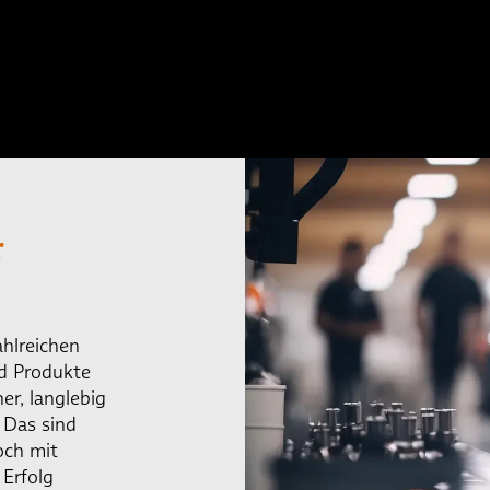
r
ahlreichen
d Produkte
her, langlebig
 Das sind
och mit
Erfolg