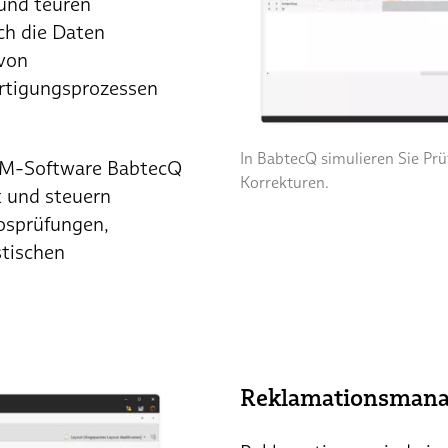
und teuren
ch die Daten
 von
ertigungsprozessen
In BabtecQ simulieren Sie Pr
QM-Software BabtecQ
Korrekturen.
t und steuern
osprüfungen,
stischen
Reklamationsman