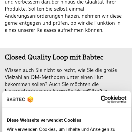
und verbessern darüber hinaus die Qualität Ihrer
Produkte. Sollten Sie selbst einmal
Änderungsanforderungen haben, nehmen wir diese
gerne entgegen und prüfen, ob wir die Funktion in
eines unserer Releases aufnehmen können.
Closed Quality Loop mit Babtec
Wissen auch Sie nicht so recht, wie Sie die große
Vielzahl an QM-Methoden unter einen Hut
bekommen sollen? Auch Sie möchten die
Normanforderungen bestmöglich erfüllen? In
BabtecQ finden Sie alle relevanten Softwaremodule,
um einen Closed Quality Loop abzubilden: Von der
Zeichnung bis zur Lieferanten-Reklamation
gewährleisten Sie dank der Software die
Diese Webseite verwendet Cookies
Durchgängigkeit im gesamten Prozess.
Wir verwenden Cookies, um Inhalte und Anzeigen zu