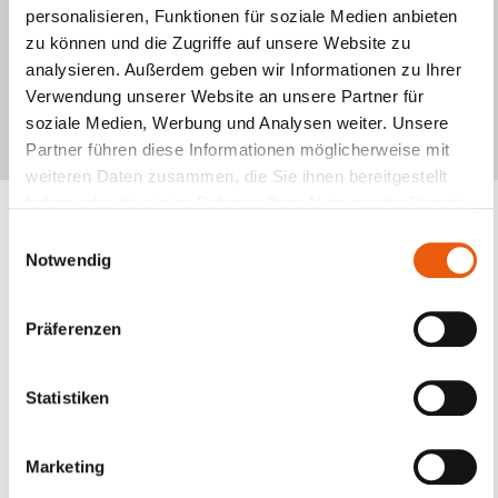
personalisieren, Funktionen für soziale Medien anbieten
Unsere Experten Daniel von Sondern und Lars van
zu können und die Zugriffe auf unsere Website zu
Straelen zeigen Ihnen in diesem Q.Focus, wie Sie mit
analysieren. Außerdem geben wir Informationen zu Ihrer
dem umfangreichen Portfolio von Babtec den Quality
Verwendung unserer Website an unsere Partner für
Loop abbilden.
soziale Medien, Werbung und Analysen weiter. Unsere
Partner führen diese Informationen möglicherweise mit
weiteren Daten zusammen, die Sie ihnen bereitgestellt
haben oder die sie im Rahmen Ihrer Nutzung der Dienste
gesammelt haben.
Einwilligungsauswahl
Kollaboration im Liefernetz
Notwendig
Zielgerichtete Zusammenarbeit
Präferenzen
Qualität ist für den Unternehmenserfolg
entscheidend, weshalb das Teilen qualitätsrelevanter
Daten im Firmennetzwerk an Bedeutung gewinnt.
Statistiken
Zudem erfordern globale Liefernetze eine gute
Kooperation, um die Qualität des Endproduktes zu
Marketing
gewährleisten.