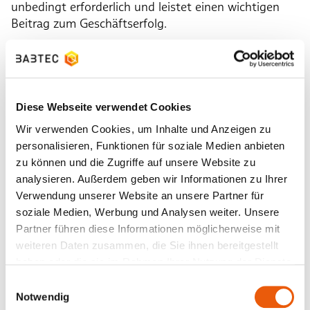
unbedingt erforderlich und leistet einen wichtigen
Beitrag zum Geschäftserfolg.
Wenn man über das Managementsystem eines
Unternehmens spricht, macht alleine der Singular des
Wortes klar, dass es sich um ein System im
Unternehmen handelt und auch handeln muss. Alles,
Diese Webseite verwendet Cookies
was im Unternehmen passiert – was es bei seinem
Wir verwenden Cookies, um Inhalte und Anzeigen zu
Erfolg unterstützt, was dazu beiträgt, dass es
personalisieren, Funktionen für soziale Medien anbieten
wachsen kann – muss in einem gemeinsamen
zu können und die Zugriffe auf unsere Website zu
System geschehen, welches unabhängig von
analysieren. Außerdem geben wir Informationen zu Ihrer
Personen, Rollen, Organisationsbereichen,
Verwendung unserer Website an unsere Partner für
Fachbereichen etc. besteht. Das Unternehmen wird
soziale Medien, Werbung und Analysen weiter. Unsere
als eine Einheit betrachtet, als ein Organismus. Im
Partner führen diese Informationen möglicherweise mit
Sprachgebrauch und in der Fachwelt reden wir von
weiteren Daten zusammen, die Sie ihnen bereitgestellt
Integrierten Managementsystemen – meinen damit
haben oder die sie im Rahmen Ihrer Nutzung der Dienste
aber eigentlich nur, dass alles in einem System
gesammelt haben.
abgebildet und zusammengeführt wird.
Einwilligungsauswahl
Notwendig