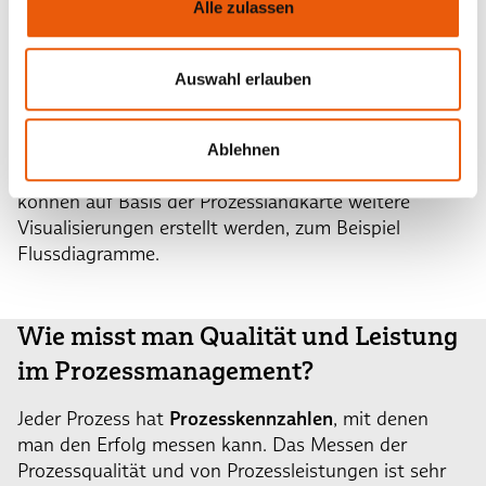
Alle zulassen
Prozesse einer Organisation vollständig grafisch
darstellt, diese in Prozessebenen untergliedert und
die Verantwortlichkeiten benennt. In der
Auswahl erlauben
Prozesslandkarte werden so
alle Abläufe und
Zusammenhänge
vollständig, übersichtlich und
verständlich dargestellt. Um dann zum Beispiel die
Ablehnen
Abläufe einzelner Prozesse übersichtlich darzustellen,
können auf Basis der Prozesslandkarte weitere
Visualisierungen erstellt werden, zum Beispiel
Flussdiagramme.
Wie misst man Qualität und Leistung
im Prozessmanagement?
Jeder Prozess hat
Prozesskennzahlen
, mit denen
man den Erfolg messen kann. Das Messen der
Prozessqualität und von Prozessleistungen ist sehr