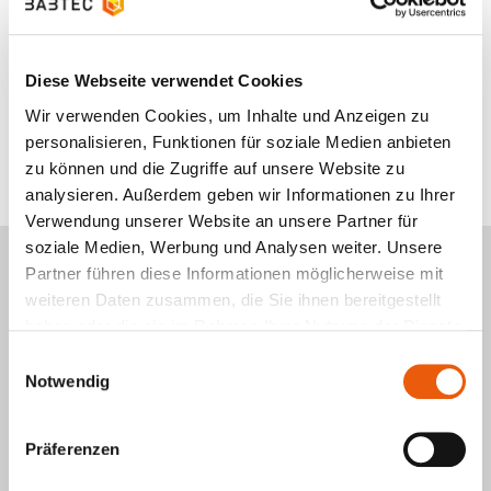
hat daraufhin für
alle Varianten
Gültigkeit.
Erst mit der Entscheidung des Kunden, die
Lieferfreigabe zu erteilen, gilt das PPF-Verfahren als
Diese Webseite verwendet Cookies
abgeschlossen
. Vorher darf die Organisation die im
Wir verwenden Cookies, um Inhalte und Anzeigen zu
Rahmen der PPF beschriebenen Produkte nicht
personalisieren, Funktionen für soziale Medien anbieten
liefern.
zu können und die Zugriffe auf unsere Website zu
analysieren. Außerdem geben wir Informationen zu Ihrer
Verwendung unserer Website an unsere Partner für
Welche Relevanz hat das PPF-
soziale Medien, Werbung und Analysen weiter. Unsere
Verfahren im Qualitätsmanagement?
Partner führen diese Informationen möglicherweise mit
weiteren Daten zusammen, die Sie ihnen bereitgestellt
Ein beständig steigender
Kostendruck
in
haben oder die sie im Rahmen Ihrer Nutzung der Dienste
Kombination mit einem steigenden
Risiko
für
gesammelt haben.
Einwilligungsauswahl
Lieferumfänge bezüglich Reifegrad und Qualität der
Notwendig
Produkte macht ein
effizientes Zusammenspiel
der
Produktionsprozess- und Produktfreigabe unbedingt
Präferenzen
notwendig.