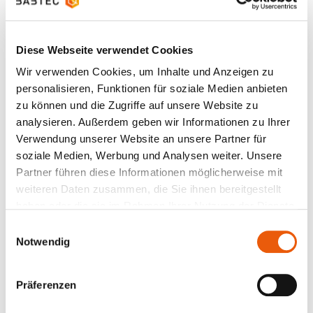
wiederum die Organisation ziehen?
Lutz Krämer:
Dadurch, dass sich die Arbeit des
Diese Webseite verwendet Cookies
Mitarbeitenden einfacher gestaltet, kann er oder sie
anfallende Aufgaben schneller erledigen. Die
Wir verwenden Cookies, um Inhalte und Anzeigen zu
Arbeitszeit des Mitarbeitenden wird aus
personalisieren, Funktionen für soziale Medien anbieten
unternehmerischer Sicht effizienter eingesetzt. Die
zu können und die Zugriffe auf unsere Website zu
Fehler, die ohne die QM-Software eventuell
analysieren. Außerdem geben wir Informationen zu Ihrer
entstanden wären, hätten den Kundenbeziehungen
Verwendung unserer Website an unsere Partner für
schaden oder gar das Unternehmenswachstum
soziale Medien, Werbung und Analysen weiter. Unsere
behindern können. Durch die Nutzung der QM-
Partner führen diese Informationen möglicherweise mit
Software wird an dieser Stelle vorgebeugt, wovon
weiteren Daten zusammen, die Sie ihnen bereitgestellt
das Unternehmen profitiert und wodurch es letztlich
haben oder die sie im Rahmen Ihrer Nutzung der Dienste
auch seine Kosten reduziert. Außerdem werden
gesammelt haben.
Einwilligungsauswahl
Doppelt-Erfassungen innerhalb des Teams
Notwendig
vermieden, Mitarbeiter:innen profitieren jeweils von
der Vorarbeit der Kolleg:innen und das Team arbeitet
Präferenzen
in einem gemeinsamen Prozess. Die Organisation
verzeichnet weniger fehleranfällige und mehr