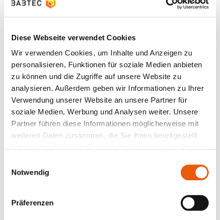
enormes, oft ungenutztes Potenzial – vorausgesetzt,
der
Faktor Mensch
wird mitgenommen und der
Nutzen neuer Softwarelösungen aktiv vermittelt.
Diese Webseite verwendet Cookies
Wir verwenden Cookies, um Inhalte und Anzeigen zu
6. Digitale Fabrik und Industrie 4.0:
personalisieren, Funktionen für soziale Medien anbieten
Qualität in vernetzten
zu können und die Zugriffe auf unsere Website zu
analysieren. Außerdem geben wir Informationen zu Ihrer
Die Digitale Fabrik beschreibt laut VDI ein
Verwendung unserer Website an unsere Partner für
umfassendes Netzwerk digitaler Modelle, Methoden
soziale Medien, Werbung und Analysen weiter. Unsere
und Werkzeuge – von Simulation bis 3D-
Partner führen diese Informationen möglicherweise mit
Visualisierung –, die durch
durchgängiges
weiteren Daten zusammen, die Sie ihnen bereitgestellt
Datenmanagement
miteinander verbunden sind. Ziel
haben oder die sie im Rahmen Ihrer Nutzung der Dienste
ist die ganzheitliche Planung und laufende
gesammelt haben.
Einwilligungsauswahl
Verbesserung aller Strukturen, Prozesse und
Notwendig
Ressourcen einer realen Fabrik
im digitalen Abbild
.
Für das Qualitätsmanagement bedeutet das:
Präferenzen
Geänderte Kundenspezifikationen, Losgröße 1 und