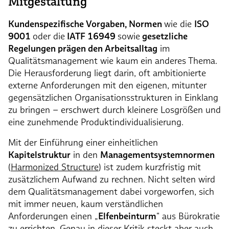
Mitgestaltung
Kundenspezifische Vorgaben, Normen
wie die
ISO
9001
oder die
IATF 16949
sowie
gesetzliche
Regelungen prägen den Arbeitsalltag
im
Qualitätsmanagement wie kaum ein anderes Thema.
Die Herausforderung liegt darin, oft ambitionierte
externe Anforderungen mit den eigenen, mitunter
gegensätzlichen Organisationsstrukturen in Einklang
zu bringen – erschwert durch kleinere Losgrößen und
eine zunehmende Produktindividualisierung.
Mit der Einführung einer einheitlichen
Kapitelstruktur
in den
Managementsystemnormen
(
Harmonized Structure
) ist zudem kurzfristig mit
zusätzlichem Aufwand zu rechnen. Nicht selten wird
dem Qualitätsmanagement dabei vorgeworfen, sich
mit immer neuen, kaum verständlichen
Anforderungen einen „
Elfenbeinturm
“ aus Bürokratie
zu errichten. Genau in dieser Kritik steckt aber auch