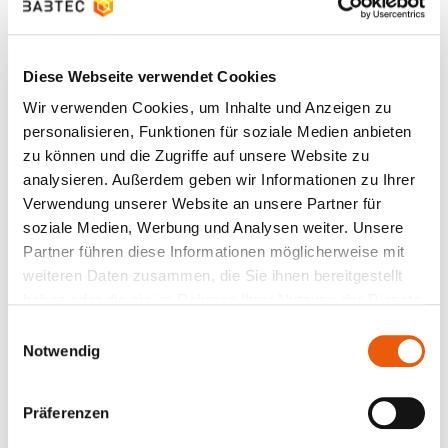
enormes, oft ungenutztes Potenzial – vorausgesetzt,
der
Faktor Mensch
wird mitgenommen und der
Nutzen neuer Softwarelösungen aktiv vermittelt.
Diese Webseite verwendet Cookies
Wir verwenden Cookies, um Inhalte und Anzeigen zu
6. Digitale Fabrik und Industrie 4.0:
personalisieren, Funktionen für soziale Medien anbieten
Qualität in vernetzten
zu können und die Zugriffe auf unsere Website zu
analysieren. Außerdem geben wir Informationen zu Ihrer
Die Digitale Fabrik beschreibt laut VDI ein
Verwendung unserer Website an unsere Partner für
umfassendes Netzwerk digitaler Modelle, Methoden
soziale Medien, Werbung und Analysen weiter. Unsere
und Werkzeuge – von Simulation bis 3D-
Partner führen diese Informationen möglicherweise mit
Visualisierung –, die durch
durchgängiges
weiteren Daten zusammen, die Sie ihnen bereitgestellt
Datenmanagement
miteinander verbunden sind. Ziel
haben oder die sie im Rahmen Ihrer Nutzung der Dienste
ist die ganzheitliche Planung und laufende
gesammelt haben.
Einwilligungsauswahl
Verbesserung aller Strukturen, Prozesse und
Notwendig
Ressourcen einer realen Fabrik
im digitalen Abbild
.
Für das Qualitätsmanagement bedeutet das:
Präferenzen
Geänderte Kundenspezifikationen, Losgröße 1 und