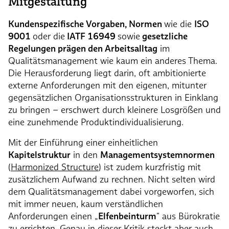
Mitgestaltung
Kundenspezifische Vorgaben, Normen
wie die
ISO
9001
oder die
IATF 16949
sowie
gesetzliche
Regelungen prägen den Arbeitsalltag
im
Qualitätsmanagement wie kaum ein anderes Thema.
Die Herausforderung liegt darin, oft ambitionierte
externe Anforderungen mit den eigenen, mitunter
gegensätzlichen Organisationsstrukturen in Einklang
zu bringen – erschwert durch kleinere Losgrößen und
eine zunehmende Produktindividualisierung.
Mit der Einführung einer einheitlichen
Kapitelstruktur
in den
Managementsystemnormen
(
Harmonized Structure
) ist zudem kurzfristig mit
zusätzlichem Aufwand zu rechnen. Nicht selten wird
dem Qualitätsmanagement dabei vorgeworfen, sich
mit immer neuen, kaum verständlichen
Anforderungen einen „
Elfenbeinturm
“ aus Bürokratie
zu errichten. Genau in dieser Kritik steckt aber auch