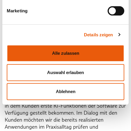
Marketing
Details zeigen
Alle zulassen
Auswahl erlauben
Darüber hinaus haben wir uns intensiv mit
Technologien von künstlicher Intelligenz (KI)
auseinandergesetzt. Gemeinsam mit Anwender:innen
Ablehnen
startet Anfang 2025 das Projekt „
Babtec DiscoverAI
“,
in dem Kunden erste KI-Funktionen der Software zur
Verfügung gestellt bekommen. Im Dialog mit den
Kunden möchten wir die bereits realisierten
Anwendungen im Praxisalltag prüfen und