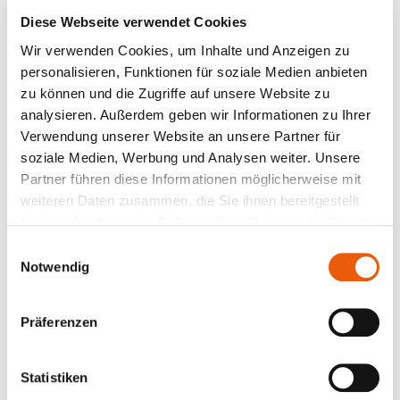
vorzubereiten.
Diese Webseite verwendet Cookies
Wir verwenden Cookies, um Inhalte und Anzeigen zu
personalisieren, Funktionen für soziale Medien anbieten
Zusätzlich zu den genannten neuen Funktionen
zu können und die Zugriffe auf unsere Website zu
haben wir die Technologie und Infrastruktur der
analysieren. Außerdem geben wir Informationen zu Ihrer
Software weiterentwickelt. Dies zeigt sich vor allem
Verwendung unserer Website an unsere Partner für
in einer deutlich verbesserten Geschwindigkeit und
soziale Medien, Werbung und Analysen weiter. Unsere
Reaktionsfähigkeit der Software – am Hauptsitz des
Partner führen diese Informationen möglicherweise mit
jeweiligen Unternehmens genauso wie an Standorten
weiteren Daten zusammen, die Sie ihnen bereitgestellt
im In- und Ausland oder im Homeoffice. Zudem
haben oder die sie im Rahmen Ihrer Nutzung der Dienste
sorgt die neue technologische Basis der Babtec-
gesammelt haben.
Software für einen verbesserten Schutz von
Einwilligungsauswahl
Notwendig
sensiblen Daten.
Präferenzen
Künstliche Intelligenz: Kunden
können aktiven Beitrag leisten
Statistiken