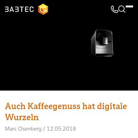
Kontakt & 
Suche
Auch Kaffeegenuss hat digitale
Wurzeln
Marc Osenberg
/
12.05.2018