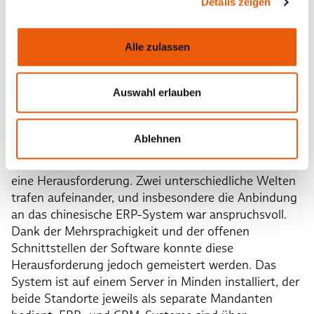
Details zeigen
können. Hinzu kommen Module für das
Aufgaben-
und Maßnahmenmanagement
, mit dem
qualitätsrelevante Aufgabenstellungen
Alle zulassen
unternehmensweit und modulübergreifend geplant,
umgesetzt und verfolgt werden. Mit dem
Auswahl erlauben
Modul
Fertigungsprüfung bzw. statistische
Prozesssteuerung (SPC)
werden relevante Daten im
Fertigungsprozess erfasst und ausgewertet. Die
Ablehnen
Integration des chinesischen Produktionsstandorts in
das deutsche System war für Melitta und Babtec
eine Herausforderung. Zwei unterschiedliche Welten
trafen aufeinander, und insbesondere die Anbindung
an das chinesische ERP-System war anspruchsvoll.
Dank der Mehrsprachigkeit und der offenen
Schnittstellen der Software konnte diese
Herausforderung jedoch gemeistert werden. Das
System ist auf einem Server in Minden installiert, der
beide Standorte jeweils als separate Mandanten