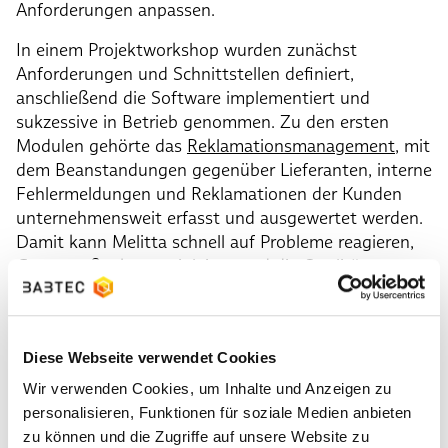
Anforderungen anpassen.
In einem Projektworkshop wurden zunächst
Anforderungen und Schnittstellen definiert,
anschließend die Software implementiert und
sukzessive in Betrieb genommen. Zu den ersten
Modulen gehörte das
Reklamationsmanagement
, mit
dem Beanstandungen gegenüber Lieferanten, interne
Fehlermeldungen und Reklamationen der Kunden
unternehmensweit erfasst und ausgewertet werden.
Damit kann Melitta schnell auf Probleme reagieren,
Gegenmaßnahmen einleiten und die Qualität von
Produkten und Prozessen kontinuierlich optimieren.
Mit dem Modul
Wareneingangs- und -
ausgangsprüfung
plant und organisiert das
Diese Webseite verwendet Cookies
Unternehmen die Prüfprozesse in den beiden
Wir verwenden Cookies, um Inhalte und Anzeigen zu
Bereichen. Die Software bietet strukturierte
personalisieren, Funktionen für soziale Medien anbieten
Prüfabläufe und visuelle Unterstützung. Der
zu können und die Zugriffe auf unsere Website zu