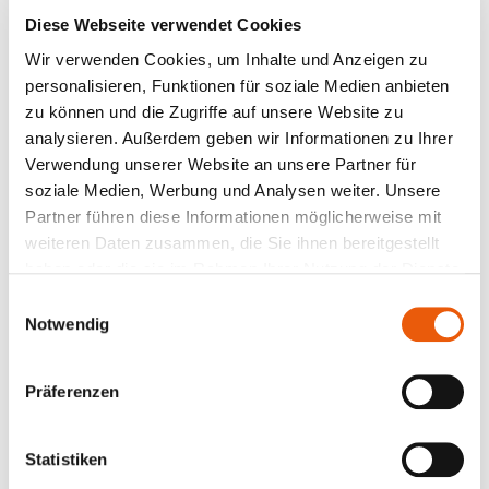
Mitarbeitenden in stabile, gelebte, transparente und
Diese Webseite verwendet Cookies
dokumentierte Prozesse zu überführen. Dass es sich
Wir verwenden Cookies, um Inhalte und Anzeigen zu
dabei auch um eine normative Anforderung handelt,
personalisieren, Funktionen für soziale Medien anbieten
ist nur ein Nebenaspekt. Viel entscheidender ist für
zu können und die Zugriffe auf unsere Website zu
Magnetbau Schramme die Dokumentation und
analysieren. Außerdem geben wir Informationen zu Ihrer
Transparenz aller Prozesse. Das umfasst zum Beispiel
Verwendung unserer Website an unsere Partner für
auch die Zusammenarbeit der Geschäftsführung mit
soziale Medien, Werbung und Analysen weiter. Unsere
den verschiedenen Gesellschaftern in Fragen von
Partner führen diese Informationen möglicherweise mit
Strategiefindung und Budgetierung. Die
weiteren Daten zusammen, die Sie ihnen bereitgestellt
Kombination der Module „Dokumentenlenkung“ und
haben oder die sie im Rahmen Ihrer Nutzung der Dienste
„Prozessmanagement“ in der Babtec-Software ist
gesammelt haben.
Einwilligungsauswahl
hier von besonderer Bedeutung, da sie dabei hilft, die
Notwendig
Gesamtheit der unternehmensinternen Abläufe auf
mögliche Schnittstellen und potenzielle Störungen zu
analysieren. Ziel ist es, das gesamte
Präferenzen
Prozessmanagement mithilfe von BabtecQ laufend
zu verbessern – eben ganz im Sinne eines KVP.
Statistiken