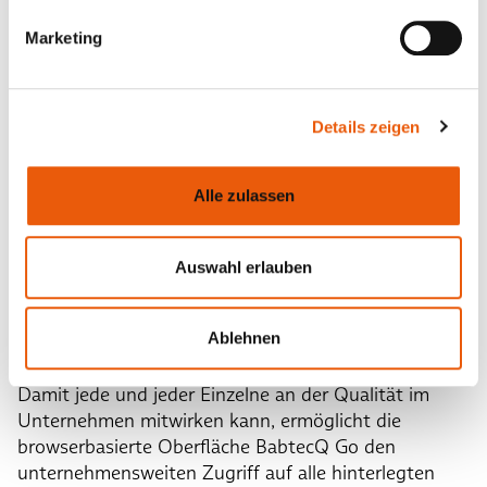
Weniger Medienbrüche und
Marketing
Softwareinseln
Eine besondere Herausforderung stellte im Projekt
Details zeigen
der Transfer einer enormen Zahl von Dokumenten bei
weiterhin laufender Gültigkeit dar. Dank des Moduls
„Dokumentenlenkung“ innerhalb der Babtec-
Alle zulassen
Software konnten in kurzer Zeit mehr als 2.000
Dokumente in der neuen Umgebung digital
Auswahl erlauben
abgebildet werden. Ergänzt werden diese nun durch
mehr als 50 dokumentierte Prozesse, die über das
Modul „Prozessmanagement“ allen Mitarbeitenden
Ablehnen
zur Verfügung stehen.
Damit jede und jeder Einzelne an der Qualität im
Unternehmen mitwirken kann, ermöglicht die
browserbasierte Oberfläche BabtecQ Go den
unternehmensweiten Zugriff auf alle hinterlegten