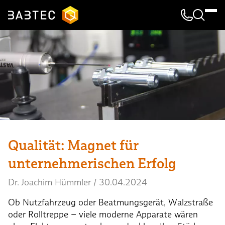
Kontakt & 
Suche
Qualität: Magnet für
unternehmerischen Erfolg
Dr. Joachim Hümmler
/
30.04.2024
Ob Nutzfahrzeug oder Beatmungsgerät, Walzstraße
oder Rolltreppe – viele moderne Apparate wären