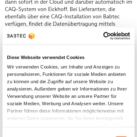
dann sofort in der Cloud und darüber automatisch im
CAQ-System von Eickhoff. Bei Lieferanten, die
ebenfalls über eine CAQ-Installation von Babtec
verfügen, findet die Datenübertragung mittels
Konnektor direkt aus dem Softwaremodul für
Reklamationsmanagement statt. Technisch erfolgt
der Austausch standardisiert über das vor allem in
der Automobilindustrie genutzte QDX-Format.
Diese Webseite verwendet Cookies
Um das System fundiert zu prüfen, führte Eickhoff
Wir verwenden Cookies, um Inhalte und Anzeigen zu
im ersten Schritt eine Testphase mit ausgewählten
personalisieren, Funktionen für soziale Medien anbieten
Lieferanten durch. Eine Auswahl von vier
zu können und die Zugriffe auf unsere Website zu
unterschiedlichen Lieferantentypen sollte die
analysieren. Außerdem geben wir Informationen zu Ihrer
Praxistauglichkeit der Lösung auf die Probe stellen.
Verwendung unserer Website an unsere Partner für
Integriert wurde:
soziale Medien, Werbung und Analysen weiter. Unsere
Partner führen diese Informationen möglicherweise mit
ein Lieferant mit besonders vielen
weiteren Daten zusammen, die Sie ihnen bereitgestellt
Reklamationen,
haben oder die sie im Rahmen Ihrer Nutzung der Dienste
ein Lieferant, der selbst eine CAQ-Lösung im
gesammelt haben.
Einwilligungsauswahl