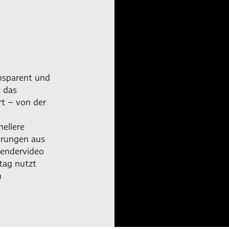
ansparent und
t das
t – von der
ellere
erungen aus
wendervideo
tag nutzt
n