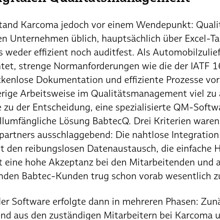
stand Karcoma jedoch vor einem Wendepunkt: Quali
elen Unternehmen üblich, hauptsächlich über Excel-Ta
 weder effizient noch auditfest. Als Automobilzulief
tet, strenge Normanforderungen wie die der IATF 1
ckenlose Dokumentation und effiziente Prozesse vor
herige Arbeitsweise im Qualitätsmanagement viel z
te zu der Entscheidung, eine spezialisierte QM-Soft
vollumfängliche Lösung BabtecQ. Drei Kriterien waren
partners ausschlaggebend: Die nahtlose Integration
 den reibungslosen Datenaustausch, die einfache
t eine hohe Akzeptanz bei den Mitarbeitenden und a
den Babtec-Kunden trug schon vorab wesentlich zu
er Software erfolgte dann in mehreren Phasen: Zun
end aus den zuständigen Mitarbeitern bei Karcoma 