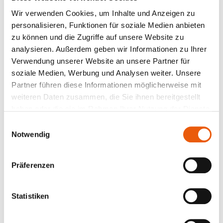
Wir verwenden Cookies, um Inhalte und Anzeigen zu
personalisieren, Funktionen für soziale Medien anbieten
zu können und die Zugriffe auf unsere Website zu
analysieren. Außerdem geben wir Informationen zu Ihrer
Verwendung unserer Website an unsere Partner für
soziale Medien, Werbung und Analysen weiter. Unsere
Partner führen diese Informationen möglicherweise mit
weiteren Daten zusammen, die Sie ihnen bereitgestellt
haben oder die sie im Rahmen Ihrer Nutzung der Dienste
Insgesamt 44 große und kleine Helfer:innen haben
gesammelt haben.
Einwilligungsauswahl
an unseren Standorten in Wuppertal und Villingen-
Notwendig
Schwenningen mit angepackt – einer von ihnen
sogar auf vier Pfoten. Gemeinsam konnten die
Teilnehmenden so einen kleinen, aber wichtigen
Präferenzen
Beitrag für die Umwelt leisten. In den mitgebrachten
Müllbeuteln landeten dabei nicht nur alltägliche
Statistiken
Abfälle, sondern auch skurrile (und gleichzeitig
erschreckende) Funde wie Autoreifen, mysteriöse
Masken oder ein Kinder-Laufrad.