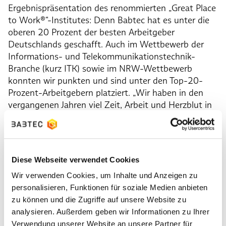
Ergebnispräsentation des renommierten „Great Place
to Work®“-Institutes: Denn Babtec hat es unter die
oberen 20 Prozent der besten Arbeitgeber
Deutschlands geschafft. Auch im Wettbewerb der
Informations- und Telekommunikationstechnik-
Branche (kurz ITK) sowie im NRW-Wettbewerb
konnten wir punkten und sind unter den Top-20-
Prozent-Arbeitgebern platziert. „Wir haben in den
vergangenen Jahren viel Zeit, Arbeit und Herzblut in
unsere Arbeitsplatzkultur gesteckt“, sagt Dagmar
Henkel, in unserem Unternehmen als Teil der
Geschäftsleitung verantwortlich für die
Personalarbeit. „Umso schöner ist es zu sehen, wie
Diese Webseite verwendet Cookies
positiv diese Arbeit von unseren Teammitgliedern
Wir verwenden Cookies, um Inhalte und Anzeigen zu
bewertet wird. Gleichzeitig geben uns die Ergebnisse
personalisieren, Funktionen für soziale Medien anbieten
der Teambefragung aber auch wertvollen Input für
zu können und die Zugriffe auf unsere Website zu
unsere Entwicklungspotenziale.“
analysieren. Außerdem geben wir Informationen zu Ihrer
Verwendung unserer Website an unsere Partner für