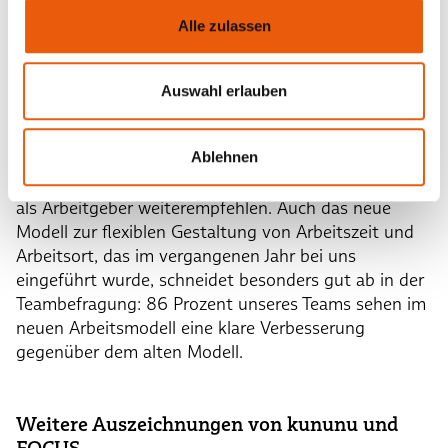
Alle zulassen
Unsere Ergebnisse bei Great Place to Work®
Auswahl erlauben
90 Prozent der Mitarbeitenden von Babtec, die sich
an der Befragung beteiligten, sind der Meinung:
Ablehnen
„Alles in allem kann ich sagen, dies hier ist ein sehr
guter Arbeitsplatz“ – und 82 Prozent würden Babtec
als Arbeitgeber weiterempfehlen. Auch das neue
Modell zur flexiblen Gestaltung von Arbeitszeit und
Arbeitsort, das im vergangenen Jahr bei uns
eingeführt wurde, schneidet besonders gut ab in der
Teambefragung: 86 Prozent unseres Teams sehen im
neuen Arbeitsmodell eine klare Verbesserung
gegenüber dem alten Modell.
Weitere Auszeichnungen von kununu und