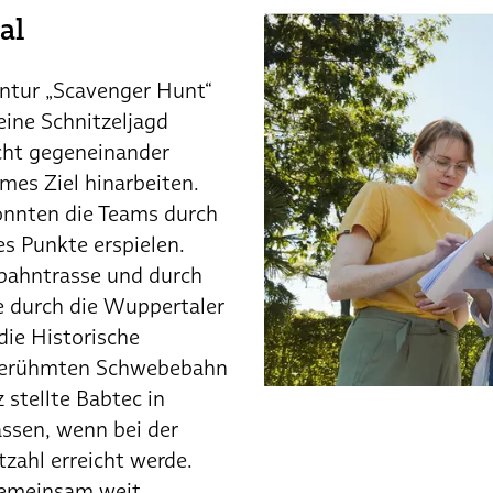
al
ntur „Scavenger Hunt“
eine Schnitzeljagd
icht gegeneinander
mes Ziel hinarbeiten.
onnten die Teams durch
s Punkte erspielen.
dbahntrasse und durch
 durch die Wuppertaler
die Historische
r berühmten Schwebebahn
z stellte Babtec in
ssen, wenn bei der
zahl erreicht werde.
gemeinsam weit