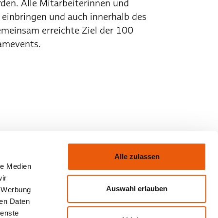
en. Alle Mitarbeiterinnen und
it einbringen und auch innerhalb des
meinsam erreichte Ziel der 100
amevents.
Alle zulassen
le Medien
ir
Die Software für Qualität
Auswahl erlauben
, Werbung
ren Daten
ienste