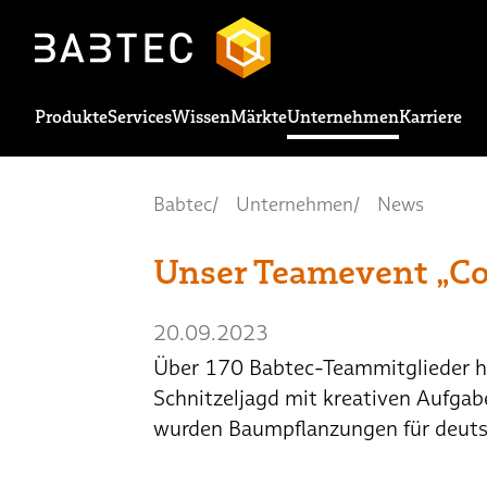
Produkte
Services
Wissen
Märkte
Unternehmen
Karriere
Babtec
/
Unternehmen
/
News
Unser Teamevent „C
20.09.2023
Über 170 Babtec-Teammitglieder ha
Schnitzeljagd mit kreativen Aufgab
wurden Baumpflanzungen für deutsc