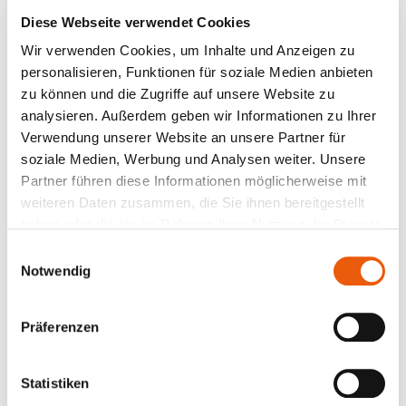
Design spiegelt einen entscheidenden Anspruch
Diese Webseite verwendet Cookies
an uns selbst wider: Wir wollen agile und
Wir verwenden Cookies, um Inhalte und Anzeigen zu
flexible Arbeitsprozesse schaffen, die in einer
personalisieren, Funktionen für soziale Medien anbieten
optimierten Qualität der Babtec-Produkte
zu können und die Zugriffe auf unsere Website zu
resultieren.
analysieren. Außerdem geben wir Informationen zu Ihrer
Verwendung unserer Website an unsere Partner für
soziale Medien, Werbung und Analysen weiter. Unsere
Partner führen diese Informationen möglicherweise mit
weiteren Daten zusammen, die Sie ihnen bereitgestellt
haben oder die sie im Rahmen Ihrer Nutzung der Dienste
gesammelt haben.
Einwilligungsauswahl
Notwendig
Präferenzen
Statistiken