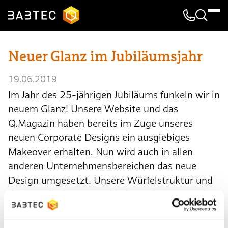
Kontakt & 
Suche
Neuer Glanz im Jubiläumsjahr
19.06.2019
Im Jahr des 25-jährigen Jubiläums funkeln wir in
neuem Glanz! Unsere Website und das
Q.Magazin haben bereits im Zuge unseres
neuen Corporate Designs ein ausgiebiges
Makeover erhalten. Nun wird auch in allen
anderen Unternehmensbereichen das neue
Design umgesetzt. Unsere Würfelstruktur und
die Grundfarbe orange bleiben erhalten. Doch
das modernisierte Design ist entschlackt und
flexibler gestaltet. Denn unser Corporate