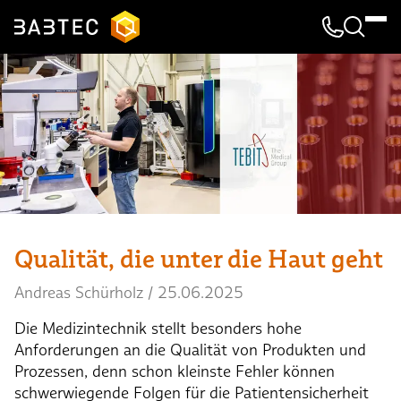
Kontakt & 
Suche
Qualität, die unter die Haut geht
Andreas Schürholz
/
25.06.2025
Die Medizintechnik stellt besonders hohe
Anforderungen an die Qualität von Produkten und
Prozessen, denn schon kleinste Fehler können
schwerwiegende Folgen für die Patientensicherheit