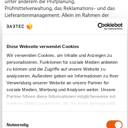
unter anderem die Prüfplanung,
Prüfmittelverwaltung, das Reklamations- und das
Lieferantenmanagement. Allein im Rahmen der
Lieferantenbewertung konnte das Unternehmen den
zeitlichen Aufwand immens zurückschrauben:
Während vor der Babtec-Nutzung meistens ein
halber Tag durch die manuelle Pflege der
Diese Webseite verwendet Cookies
Lieferantenbewertung in Kauf genommen werden
musste, dauert dieser Prozess mit der
Wir verwenden Cookies, um Inhalte und Anzeigen zu
Softwareunterstützung nur noch etwa eine Stunde,
personalisieren, Funktionen für soziale Medien anbieten
was einer Zeitersparnis von über 75 Prozent
zu können und die Zugriffe auf unsere Website zu
entspricht. Alle verwendeten Module ermöglichen
analysieren. Außerdem geben wir Informationen zu Ihrer
eine systematische Steuerung und Überwachung der
Verwendung unserer Website an unsere Partner für
Qualität entlang der gesamten Wertschöpfungskette
soziale Medien, Werbung und Analysen weiter. Unsere
und sorgen für eine effiziente Bearbeitung von
Partner führen diese Informationen möglicherweise mit
Qualitätsprozessen.
weiteren Daten zusammen, die Sie ihnen bereitgestellt
haben oder die sie im Rahmen Ihrer Nutzung der Dienste
gesammelt haben.
Einwilligungsauswahl
Vorausschauendes Handeln ist der
Notwendig