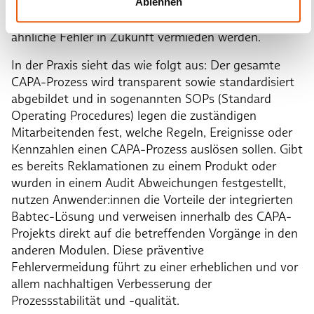
überprüft mithilfe der Babtec-Software die
Ablehnen
Wirksamkeit der Maßnahmen und stellt sicher, dass
ähnliche Fehler in Zukunft vermieden werden.
In der Praxis sieht das wie folgt aus: Der gesamte
CAPA-Prozess wird transparent sowie standardisiert
abgebildet und in sogenannten SOPs (Standard
Operating Procedures) legen die zuständigen
Mitarbeitenden fest, welche Regeln, Ereignisse oder
Kennzahlen einen CAPA-Prozess auslösen sollen. Gibt
es bereits Reklamationen zu einem Produkt oder
wurden in einem Audit Abweichungen festgestellt,
nutzen Anwender:innen die Vorteile der integrierten
Babtec-Lösung und verweisen innerhalb des CAPA-
Projekts direkt auf die betreffenden Vorgänge in den
anderen Modulen. Diese präventive
Fehlervermeidung führt zu einer erheblichen und vor
allem nachhaltigen Verbesserung der
Prozessstabilität und -qualität.