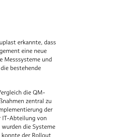
uplast erkannte, dass
agement eine neue
ene Messsysteme und
 die bestehende
Vergleich die QM-
aßnahmen zentral zu
Implementierung der
r IT-Abteilung von
n wurden die Systeme
 konnte der Rollout