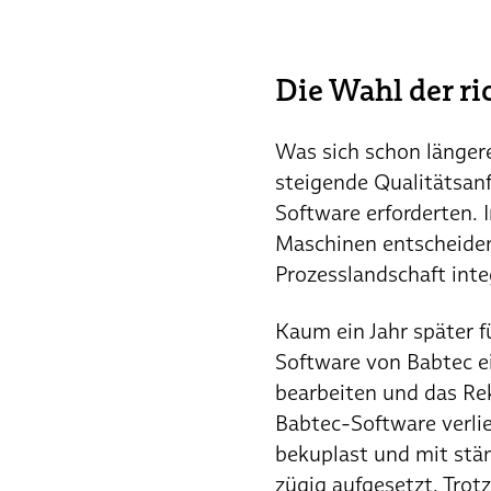
Die Wahl der r
Was sich schon länger
steigende Qualitätsan
Software erforderten.
Maschinen entscheiden
Prozesslandschaft integ
Kaum ein Jahr später f
Software von Babtec e
bearbeiten und das Re
Babtec-Software verlie
bekuplast und mit stä
zügig aufgesetzt. Trot