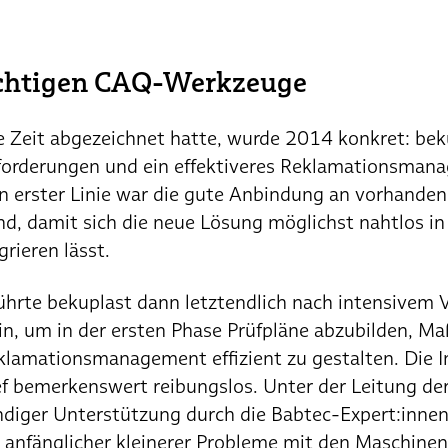
ichtigen CAQ-Werkzeuge
e Zeit abgezeichnet hatte, wurde 2014 konkret: bek
forderungen und ein effektiveres Reklamationsman
 In erster Linie war die gute Anbindung an vorhand
d, damit sich die neue Lösung möglichst nahtlos in
rieren lässt.
ührte bekuplast dann letztendlich nach intensivem 
in, um in der ersten Phase Prüfpläne abzubilden, M
klamationsmanagement effizient zu gestalten. Die 
f bemerkenswert reibungslos. Unter der Leitung de
ndiger Unterstützung durch die Babtec-Expert:inne
z anfänglicher kleinerer Probleme mit den Maschinen