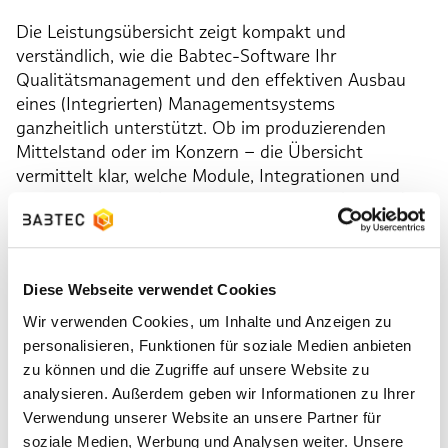
Die Leistungsübersicht zeigt kompakt und
verständlich, wie die Babtec-Software Ihr
Qualitätsmanagement und den effektiven Ausbau
eines (Integrierten) Managementsystems
ganzheitlich unterstützt. Ob im produzierenden
Mittelstand oder im Konzern – die Übersicht
vermittelt klar, welche Module, Integrationen und
Dienstleistungen Ihnen zur Verfügung stehen und
wie Sie davon profitieren.
Ihre Vorteile auf einen Blick:
Diese Webseite verwendet Cookies
Übersicht über alle Module der Babtec-Software
Wir verwenden Cookies, um Inhalte und Anzeigen zu
Darstellung der Systemintegration in bestehende
personalisieren, Funktionen für soziale Medien anbieten
IT-Landschaften (z. B. SAP, ERP, MES)
zu können und die Zugriffe auf unsere Website zu
Erläuterung des modularen Aufbaus und
analysieren. Außerdem geben wir Informationen zu Ihrer
individueller Anpassungsmöglichkeiten
Verwendung unserer Website an unsere Partner für
soziale Medien, Werbung und Analysen weiter. Unsere
Vorstellung branchenspezifischer Einsatzbereiche