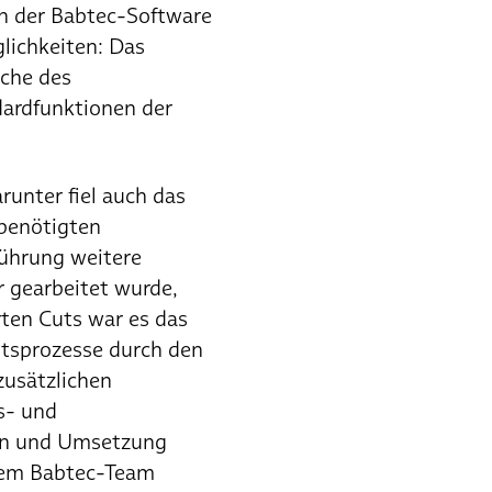
en der Babtec-Software
lichkeiten: Das
che des
dardfunktionen der
unter fiel auch das
 benötigten
führung weitere
r gearbeitet wurde,
rten Cuts war es das
itsprozesse durch den
zusätzlichen
s- und
gen und Umsetzung
 dem Babtec-Team