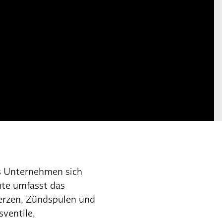
as Unternehmen sich
ute umfasst das
erzen, Zündspulen und
ventile,