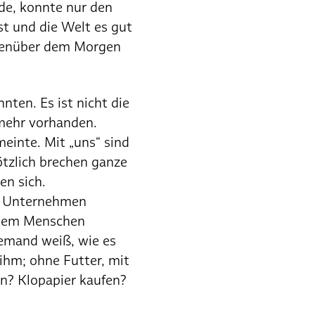
rde, konnte nur den
t und die Welt es gut
egenüber dem Morgen
nten. Es ist nicht die
 mehr vorhanden.
einte. Mit „uns“ sind
ötzlich brechen ganze
en sich.
ke Unternehmen
 dem Menschen
iemand weiß, wie es
 ihm; ohne Futter, mit
tun? Klopapier kaufen?