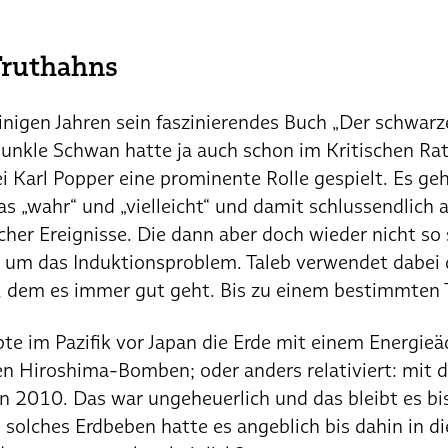
Truthahns
inigen Jahren sein faszinierendes Buch „Der schwar
 dunkle Schwan hatte ja auch schon im Kritischen R
ei Karl Popper eine prominente Rolle gespielt. Es ge
s „wahr“ und „vielleicht“ und damit schlussendlich
her Ereignisse. Die dann aber doch wieder nicht so
h um das Induktionsproblem. Taleb verwendet dabei 
n, dem es immer gut geht. Bis zu einem bestimmten 
e im Pazifik vor Japan die Erde mit einem Energieä
en Hiroshima-Bomben; oder anders relativiert: mit
n 2010. Das war ungeheuerlich und das bleibt es bi
 solches Erdbeben hatte es angeblich bis dahin in d