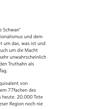
ze Schwan“
ationalismus und dem
ht um das, was ist und
 auch um die Macht
 sehr unwahrscheinlich
den Truthahn als
Tag.
quivalent von
 dem 77fachen des
s heute. 20.000 Tote
ieser Region noch nie