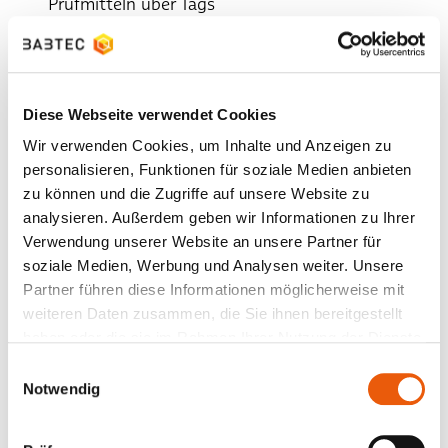
Prüfmitteln über Tags
Aufbau von Stammdaten für Betriebsmitteltypen
und Standorte
Kalibrierdatenexport und -import nach VDI/VDE-
Richtlinie 2623
Diese Webseite verwendet Cookies
Download von Betriebs- und Prüfmitteldaten
Wir verwenden Cookies, um Inhalte und Anzeigen zu
inkl. Historie als PDF-Dokument
personalisieren, Funktionen für soziale Medien anbieten
zu können und die Zugriffe auf unsere Website zu
CSV-Import für Betriebs- und Prüfmittel
analysieren. Außerdem geben wir Informationen zu Ihrer
Hinweis
Verwendung unserer Website an unsere Partner für
soziale Medien, Werbung und Analysen weiter. Unsere
Der Service ,,Betriebsmittel & Prüfmittel'' ist
Partner führen diese Informationen möglicherweise mit
kostenpflichtig und wird im Premium-Abo
weiteren Daten zusammen, die Sie ihnen bereitgestellt
freigeschaltet.
haben oder die sie im Rahmen Ihrer Nutzung der Dienste
gesammelt haben.
Einwilligungsauswahl
Notwendig
Spots