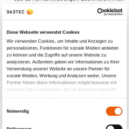
schnell die passenden Antworten. Statt lange in
Dokumentationen zu suchen, erhalten Sie
verständliche Erklärungen, praxisnahe
Empfehlungen und Schritt-für-Schritt-
Diese Webseite verwendet Cookies
Anleitungen – direkt im Chat.
Wir verwenden Cookies, um Inhalte und Anzeigen zu
Analysieren, dokumentieren und unterstützen:
personalisieren, Funktionen für soziale Medien anbieten
Quorix unterstützt Sie bei der Analyse und
zu können und die Zugriffe auf unsere Website zu
Dokumentation von Qualitätsdaten. So kann der
analysieren. Außerdem geben wir Informationen zu Ihrer
KI-Assistent beispielsweise Fotos aus Audits
Verwendung unserer Website an unsere Partner für
objektiv beschreiben, Auffälligkeiten
soziale Medien, Werbung und Analysen weiter. Unsere
identifizieren, passende Normbezüge herstellen
Partner führen diese Informationen möglicherweise mit
und Vorschläge für Ursachen sowie geeignete
weiteren Daten zusammen, die Sie ihnen bereitgestellt
Korrekturmaßnahmen liefern.
haben oder die sie im Rahmen Ihrer Nutzung der Dienste
Qualitätsdaten mehrsprachig bereitstellen:
gesammelt haben.
Einwilligungsauswahl
Mehrsprachige Inhalte lassen sich mit Quorix
Notwendig
direkt in BabtecQ übersetzen. So stellen Sie
Prüfpläne, Prozessbeschreibungen und weitere
Qualitätsdaten schnell und unkompliziert in den
Präferenzen