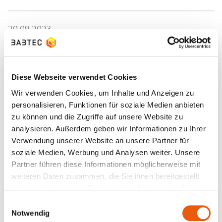
20.09.2023
Unser Teamevent „Come Together 2023“
Über 170 Babtec-Teammitglieder haben im Rahmen
unseres diesjährigen „Come Together“ die Stadt Wuppertal
in einer Schnitzeljagd mit kreativen Aufgaben erkundet.
Diese Webseite verwendet Cookies
Der Clou bei der…
Wir verwenden Cookies, um Inhalte und Anzeigen zu
Weiterlesen
personalisieren, Funktionen für soziale Medien anbieten
zu können und die Zugriffe auf unsere Website zu
analysieren. Außerdem geben wir Informationen zu Ihrer
Verwendung unserer Website an unsere Partner für
23.07.2023
soziale Medien, Werbung und Analysen weiter. Unsere
Offizielle Praxispartnerschaft mit IU
Partner führen diese Informationen möglicherweise mit
Gemeinsam mit der IU bildet Babtec junge Talente im
weiteren Daten zusammen, die Sie ihnen bereitgestellt
dualen Studium aus. In Kooperation mit Deutschlands
haben oder die sie im Rahmen Ihrer Nutzung der Dienste
größter Hochschule bieten wir die zukunftsweisenden
gesammelt haben.
Studiengänge Informatik…
Einwilligungsauswahl
Notwendig
Weiterlesen